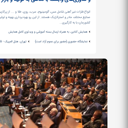
انواع فلزات غیر آهنی شامل مس، آلومینیوم، سرب، روی، طلا و .... از پرکاربر
صنایع مختلف مادر و استراتژیک هستند. از این­ رو بهره ­برداری بهینه و تولی
کشورمان؛ با به کارگیری...
همایش آنلاین، به همراه ارسال بسته آموزشی و ویدئوی کامل همایش
نمایشگاه حضوری (حضور برای عموم آزاد است)
تهران، هتل المپیک - 15 الی 17 دی ماه 1399