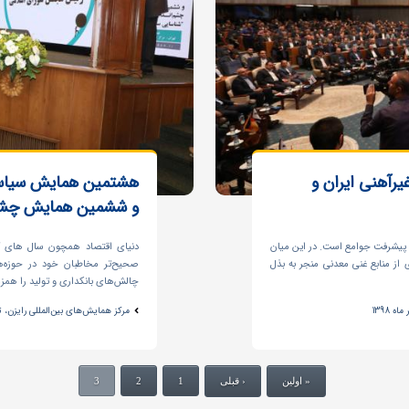
رآهنی ایران و
هشتمین همایش سیاست
و ششمین همایش چشم ان
مات پیشرفت جوامع است. در این میان
دنیای اقتصاد همچون سال ‏های 
از منابع غنی معدنی منجر به بذل
صحیح‌تر مخاطبان خود در حوزه‌
چالش‌های بانکداری و تولید را هم
مرکز همایش‌های بین‌المللی رایزن، تا
« اولین
‹ قبلی
1
2
3