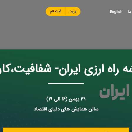
Skip to
main
ورود
ثبت نام
ما
English
content
اه ارزی ایران- شفافیت،کار
29 بهمن (16 الی 19)
سالن همایش های دنیای اقتصاد