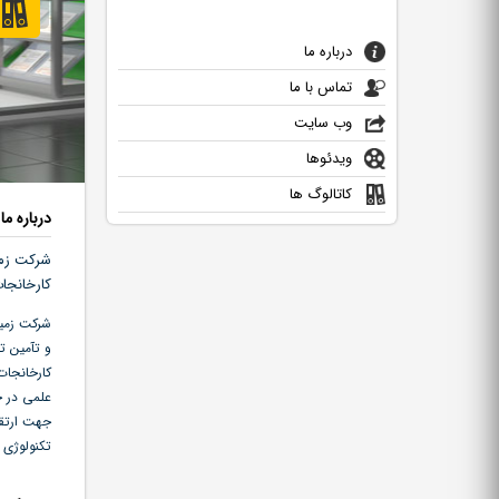
درباره ما
تماس با ما
وب سایت
ویدئوها
کاتالوگ ها
درباره ما
شرکت زمی
کارخانجا
و تآمین ت
کارخانجات
علمی در ج
جهت ارتقا
تکنولوژی ر