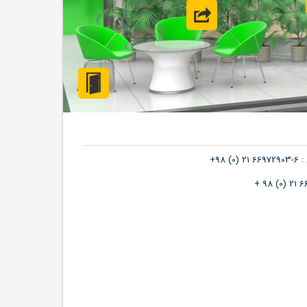
وب سایت
خروج
) 98+