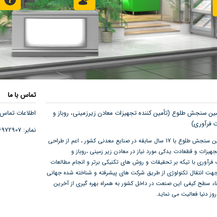
تماس با ما
ن سنجش طلوع (تأمین کننده تجهیزات معادن زیرزمینی، روباز و
اطلاعات تماس : 6-66972903 21 (0
ت فرآوری)
نمابر: 66972907 21 (0) 98 +
شرکت زمین سنجش طلوع با 17 سال سابقه در صنایع معدنی کشور ، اعم از طراحی
جهیزات و قطعادت یدکی مورد نیاز در معادن زیر زمینی ،روباز و
 فرآوری با تیکه بر تحقیقات و روش های تکنیکی برتر و انجام مطالعات
هت انتقال تکنولوژی از طریق شرکت های پیشرفته و شناخته شده جهانی
ء سطح کیفی این صنعت در داخل کشور به همراه بهره گیری از آخرین
وز دنیا فعالیت می نماید.