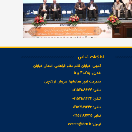
اطلاعات تماس
آدرس:
خیابان قائم مقام فراهانی، ابتدای خیابان
خدری، پلاک 3 و 5
مدیریت امور همایشها:
سروش فولادچی
تلفن:
02152189433
تلفن:
02152189434
تلفن:
02152189436
نمابر:
02152189435
ایمیل:
events@den.ir