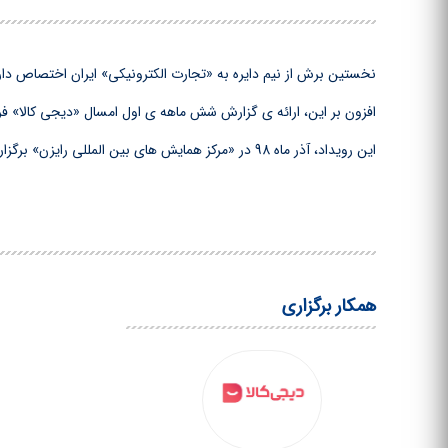
نخستین برش از نیم دایره به «تجارت الکترونیکی» ایران اختصاص دار
افزون بر این، ارائه ی گزارش شش ماهه ی اول امسال «دیجی کالا» ف
این رویداد، آذر ماه 98 در «مرکز همایش های بین المللی رایزن» برگزار می شود.
همکار برگزاری