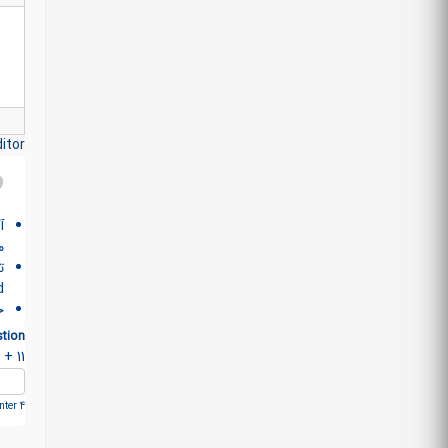
itor
آ
م
>
خ
tion
11 + 5 =
ter 4.