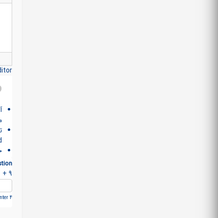
itor
آ
م
>
خ
tion
9 + 0 =
ter 4.