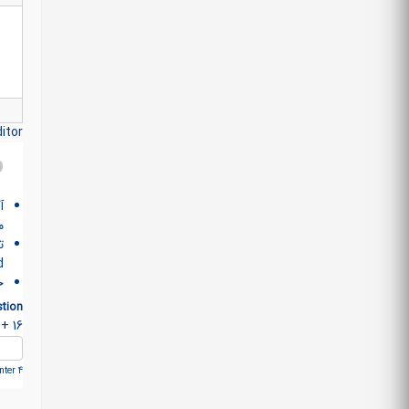
itor
آ
م
>
خ
tion
16 + 1 =
ter 4.