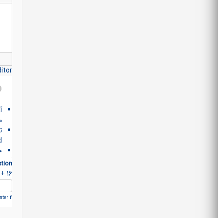
itor
آ
م
>
خ
tion
16 + 3 =
ter 4.