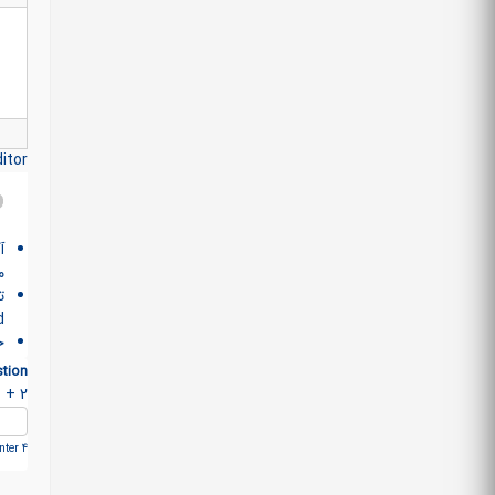
itor
آ
م
>
خ
tion
2 + 9 =
ter 4.