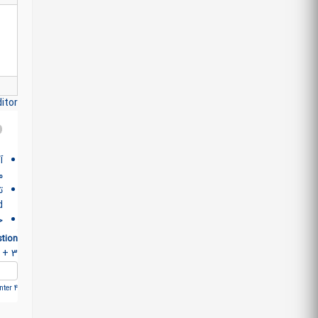
itor
آ
م
>
خ
tion
3 + 14 =
ter 4.