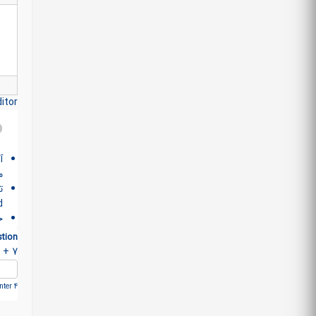
itor
آ
م
>
خ
tion
7 + 10 =
ter 4.