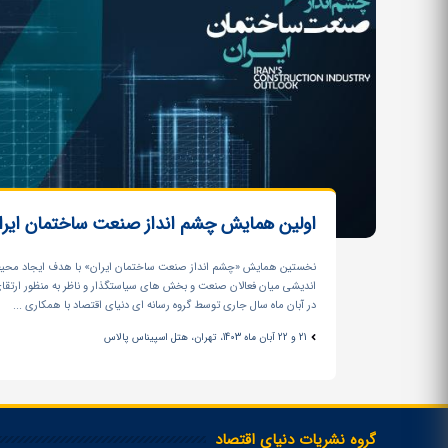
اولین همایش چشم انداز صنعت ساختمان ایرا
نخستین همایش «چشم انداز صنعت ساختمان ایران» با هدف ایجاد محیطی
اندیشی میان فعالان صنعت و بخش های سیاستگذار و ناظر به منظور ارتقا
در آبان ماه سال جاری توسط گروه رسانه ای دنیای اقتصاد با همکاری ...
21 و 22 آبان ماه 1403، تهران، هتل اسپیناس پالاس
گروه نشریات دنیای اقتصاد