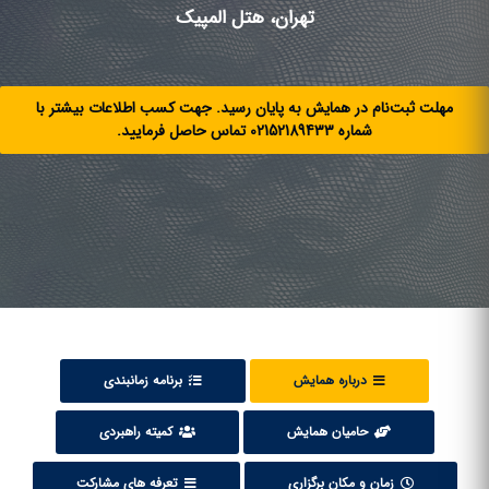
تهران، هتل المپیک
مهلت ثبت‌نام در همایش به پایان رسید. جهت کسب اطلاعات بیشتر با
شماره 02152189433 تماس حاصل فرمایید.
درباره همایش
برنامه زمانبندی
حامیان همایش
کمیته راهبردی
زمان و مکان برگزاری
تعرفه های مشارکت