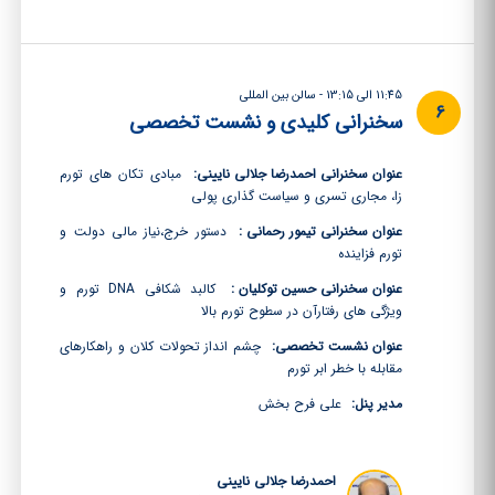
11:45 الی 13:15 - سالن بین المللی
6
سخنرانی کلیدی و نشست تخصصی
عنوان سخنرانی احمدرضا جلالی نایینی:
مبادی تکان های تورم
زا، مجاری تسری و سیاست گذاری پولی
عنوان سخنرانی تیمور رحمانی :
دستور خرج،نیاز مالی دولت و
تورم فزاینده
عنوان سخنرانی حسین توکلیان :
کالبد شکافی DNA تورم و
ویژگی های رفتارآن در سطوح تورم بالا
عنوان نشست تخصصی:
چشم انداز تحولات کلان و راهکارهای
مقابله با خطر ابر تورم
مدیر پنل:
علی فرح بخش
احمدرضا جلالی نایینی