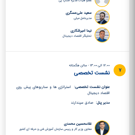
عضو هیات مدیره اسنپ پی
سعید علی‌عسگری
مدیرعامل میلی
نیما امیرشکاری
تحلیلگر اقتصاد دیجیتال
12:00 الی 13:00 - سالن هگمتانه
7
نشست تخصصی
عنوان نشست تخصصی:
استراتژی ها و سناریوهای پیش روی
اقتصاد دیجیتال
مدیر پنل:
صادق سپندارند
غلامحسین محمدی
معاون وزیر کار و رییس سازمان آموزش فنی و حرفه ای کشور