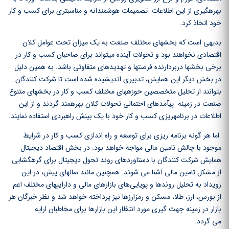
بهره‏گیری از این اطلاعات تصمیمات هوشمندانه و مناسب‏تری برای کسب و کار
خود اتخاذ کرد.
بدیهی است که بخش‏های مختلف صنعت به یک میزان تحت عوامل کلان
اقتصادی نخواهند بود و تحولات آینده می‏تواند برای صاحبان کسب و کار در
برخی بخش‏ها دربردارنده فرصت‏ها و تهدید‏های متفاوتی باشد. به همین دلیل
در بخش دیگر این همایش، تدبیری اندیشیده شده است تا شرکت کنندگان
بتوانند از تحلیل متخصصین حوزه‏های مختلف کسب و کار در بخش‏های متنوع
صنعت در زمینه پیآمد‏های احتمالی تحولات کلان بهره‏مند گردند و از این
اطلاعات در برنامه‏ریزی کسب و کار خود با یک بینش راهبردی استفاده نمایند.
اما هر گونه برنامه‏ ریزی برای توسعه و راه اندازی کسب و کار در شرایط
موجود با چالش تامین مالی مواجه خواهد بود. در بخش اقتصاد دیجیتال
همایش شرکت کنندگان با دستاوردهای روند تحول دیجیتال برای گره‏گشایی
از مشکل تامین مالی آشنا می شوند. همچنین مانند سال‏های پیش، در این
رویداد به تحلیل روندها و پویایی‌های بازارهای مالی و دارایی‏های مختلف اعم
از بورس، ارز، طلا، مسکن و رمزارزها نیز پرداخته خواهد شد و نظر خبرگان هر
بازار در زمینه جهت گیری مورد انتظار این بازارها برای مخاطبان ارایه
می ‏گردد.