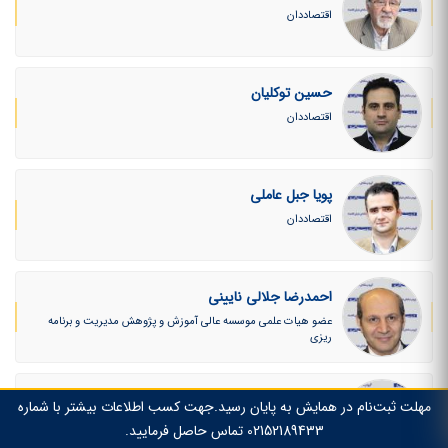
اقتصاددان
حسین توکلیان
اقتصاددان
پویا جبل عاملی
اقتصاددان
احمدرضا جلالی نایینی
عضو هیات علمی موسسه عالی آموزش و پژوهش مدیریت و برنامه
ریزی
احسان چیت ساز
مهلت ثبت‌نام در همایش به پایان رسید.جهت کسب اطلاعات بیشتر با شماره
معاون سیاستگذاری و برنامه ریزی توسعه فاوا و اقتصاد دیجیتال
02152189433 تماس حاصل فرمایید.