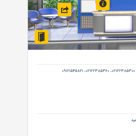
وب سایت
خروج
02122385300، 02122385360، 09121545821
ید