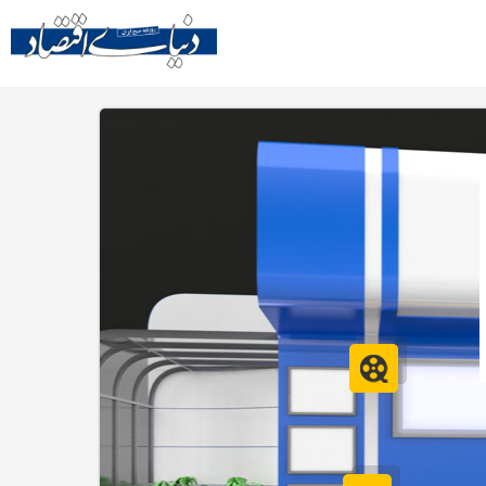
و
اعات