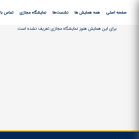
صفحه اصلی
همه همایش ها
نشست‌ها
نمایشگاه مجازی
تماس با 
برای این همایش هنوز نمایشگاه مجازی تعریف نشده است.