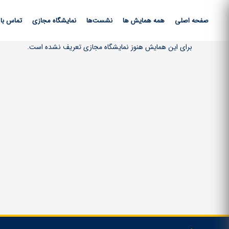
صفحه اصلی
همه همایش ها
نشست‌ها
نمایشگاه مجازی
تماس با 
برای این همایش هنوز نمایشگاه مجازی تعریف نشده است.