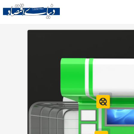
و
اعات