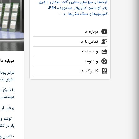
کیت‌ها و سیل‌های ماشین آلات معدنی از قبیل
بلاز، کوماتسو، کاترپیلار، ساندویک،
P&H
،
کاتالوگ
کمپرسورها و سنگ‌ شکن‌ها و ....
درباره ما
تماس با ما
وب سایت
درباره ما
ویدئوها
کاتالوگ ها
عنوان نخ
با تمرکز 
مهندسی 
برخی از ف
بار در کش
- تامین 